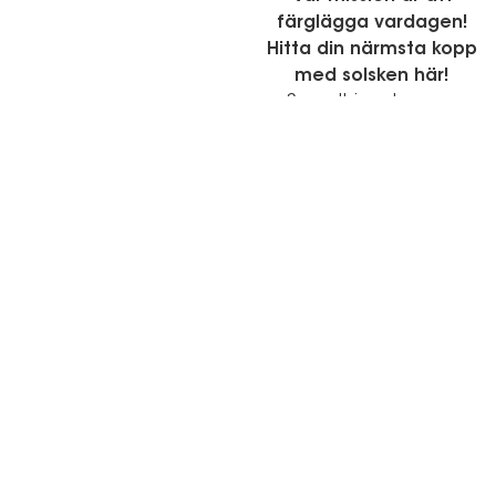
färglägga vardagen!
Hitta din närmsta kopp
med solsken här!
Smoothies ska man
dricka varje dag! Du hittar
Naked Juicebar på över
30 platser runt om i
Sverige, från Malmö i
söder till Umeå i norr.
Kanske finns vi bara runt
hörnet från dig.
Våra Barer