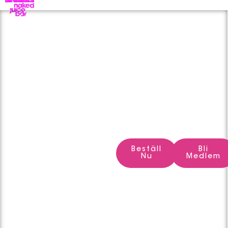
Krämiga
smoothies, färsk
juice och naturlig
mat, handgjort
med kärlek och
solsken från
barer runt om i
Sverige.
Beställ
Bli
Nu
Medlem