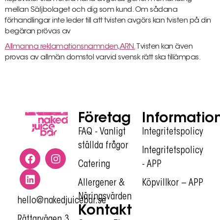
mellan Säljbolaget och dig som kund. Om sådana
förhandlingar inte leder till att tvisten avgörs kan tvisten på din
begäran prövas av
Allmanna reklamationsnamnden,ARN
.
Tvisten kan även
provas av allmän domstol varvid svensk rätt ska tillämpas.
Företag
Informatio
FAQ - Vanligt
Integritetspolicy
ställda frågor
Integritetspolicy
Catering
- APP
Allergener &
Köpvillkor – APP
Näringsvärden
hello@nakedjuicebar.se
Kontakt
Rättarvägen 3,