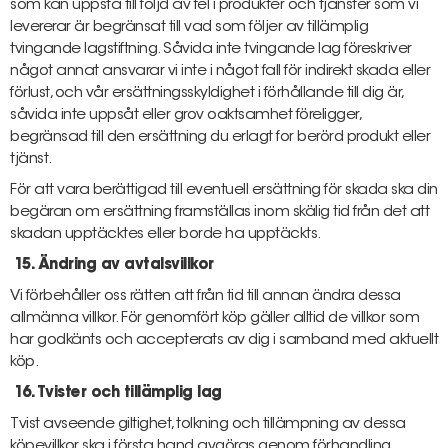
som kan uppstå till följd av fel i produkter och tjänster som vi
levererar är begränsat till vad som följer av tillämplig
tvingande lagstiftning. Såvida inte tvingande lag föreskriver
något annat ansvarar vi inte i något fall för indirekt skada eller
förlust, och vår ersättningsskyldighet i förhållande till dig är,
såvida inte uppsåt eller grov oaktsamhet föreligger,
begränsad till den ersättning du erlagt for berörd produkt eller
tjänst.
För att vara berättigad till eventuell ersättning för skada ska din
begäran om ersättning framställas inom skälig tid från det att
skadan upptäcktes eller borde ha upptäckts.
15. Ändring av avtalsvillkor
Vi förbehåller oss rätten att från tid till annan ändra dessa
allmänna villkor. För genomfört köp gäller alltid de villkor som
har godkänts och accepterats av dig i samband med aktuellt
köp.
16. Tvister och tillämplig lag
Tvist avseende giltighet, tolkning och tillämpning av dessa
köpevillkor ska i första hand avgöras genom förhandling