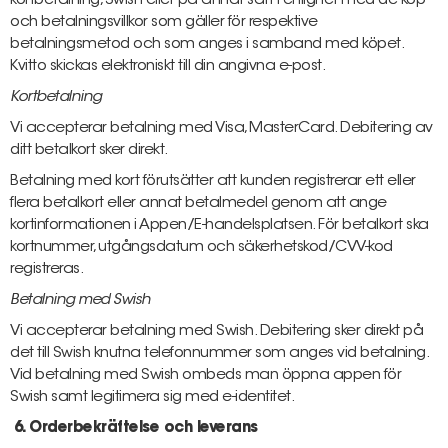
kortbetalning, Swish eller på annat sätt i enlighet med de köp-
och betalningsvillkor som gäller för respektive
betalningsmetod och som anges i samband med köpet.
Kvitto skickas elektroniskt till din angivna e-post.
Kortbetalning
Vi accepterar betalning med Visa, MasterCard. Debitering av
ditt betalkort sker direkt.
Betalning med kort förutsätter att kunden registrerar ett eller
flera betalkort eller annat betalmedel genom att ange
kortinformationen i Appen/E-handelsplatsen. För betalkort ska
kortnummer, utgångsdatum och säkerhetskod/CVV-kod
registreras.
Betalning med Swish
Vi accepterar betalning med Swish. Debitering sker direkt på
det till Swish knutna telefonnummer som anges vid betalning.
Vid betalning med Swish ombeds man öppna appen för
Swish samt legitimera sig med e-identitet.
6. Orderbekräftelse och leverans