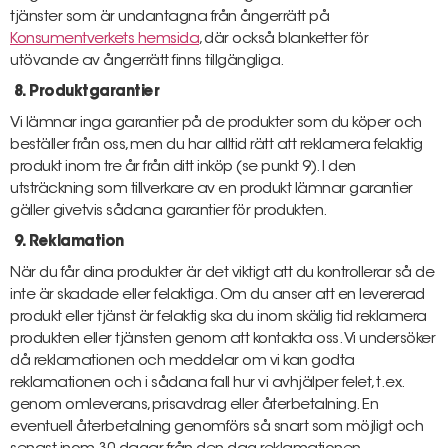
tjänster som är undantagna från ångerrätt på
Konsumentverkets hemsida
, där också blanketter för
utövande av ångerrätt finns tillgängliga.
8. Produktgarantier
Vi lämnar inga garantier på de produkter som du köper och
beställer från oss, men du har alltid rätt att reklamera felaktig
produkt inom tre år från ditt inköp (se punkt 9). I den
utsträckning som tillverkare av en produkt lämnar garantier
gäller givetvis sådana garantier för produkten.
9. Reklamation
När du får dina produkter är det viktigt att du kontrollerar så de
inte är skadade eller felaktiga. Om du anser att en levererad
produkt eller tjänst är felaktig ska du inom skälig tid reklamera
produkten eller tjänsten genom att kontakta oss. Vi undersöker
då reklamationen och meddelar om vi kan godta
reklamationen och i sådana fall hur vi avhjälper felet, t.ex.
genom omleverans, prisavdrag eller återbetalning. En
eventuell återbetalning genomförs så snart som möjligt och