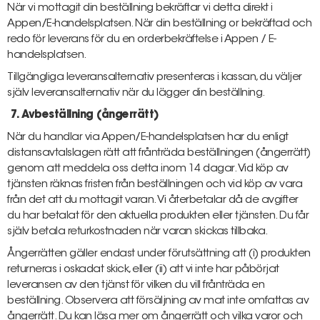
När vi mottagit din beställning bekräftar vi detta direkt i
Appen/E-handelsplatsen. När din beställning or bekräftad och
redo för leverans för du en orderbekräftelse i Appen / E-
handelsplatsen.
Tillgängliga leveransalternativ presenteras i kassan, du väljer
själv leveransalternativ när du lägger din beställning.
7. Avbeställning (ångerrätt)
När du handlar via Appen/E-handelsplatsen har du enligt
distansavtalslagen rätt att frånträda beställningen (ångerrätt)
genom att meddela oss detta inom 14 dagar. Vid köp av
tjänsten räknas fristen från beställningen och vid köp av vara
från det att du mottagit varan. Vi återbetalar då de avgifter
du har betalat för den aktuella produkten eller tjänsten. Du får
själv betala returkostnaden när varan skickas tillbaka.
Ångerrätten gäller endast under förutsättning att (i) produkten
returneras i oskadat skick, eller (ii) att vi inte har påbörjat
leveransen av den tjänst för vilken du vill frånträda en
beställning. Observera att försäljning av mat inte omfattas av
ångerrätt. Du kan läsa mer om ångerrätt och vilka varor och