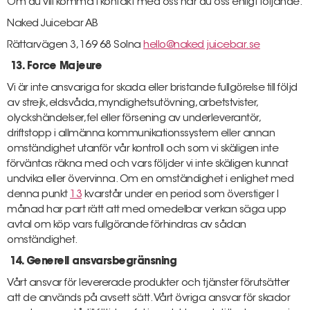
Om du vill komma i kontakt med oss när du oss enligt följande:
Naked Juicebar AB
Rättarvägen 3, 169 68 Solna
hello@naked juicebar.se
13. Force Majeure
Vi är inte ansvariga for skada eller bristande fullgörelse till följd
av strejk, eldsvåda, myndighetsutövning, arbetstvister,
olyckshändelser, fel eller försening av underleverantör,
driftstopp i allmänna kommunikationssystem eller annan
omständighet utanför vår kontroll och som vi skäligen inte
förväntas räkna med och vars följder vi inte skäligen kunnat
undvika eller övervinna. Om en omständighet i enlighet med
denna punkt
13
kvarstår under en period som överstiger l
månad har part rätt att med omedelbar verkan säga upp
avtal om köp vars fullgörande förhindras av sådan
omständighet.
14. Generell ansvarsbegränsning
Vårt ansvar för levererade produkter och tjänster förutsätter
att de används på avsett sätt. Vårt övriga ansvar för skador